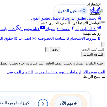
الإشعارات
🔔
إدارة الإشعارات
G
تسجيل الدخول
التطبيقات
🤖
تحميل تطبيق أندرويد

تحميل تطبيق آيفون
التواصل الاجتماعي | الصف الحادي عشر
قناة تيليجرام
صفحة فيسبوك
قناة يوتيوب
قناة واتس
روابط مهمة
📄
شروط الاستخدام
🔒
سياسة الخصوصية
✉️
اتصل بنا
⚖️
حقوق الم
بحث
المناهج العمانية
جميع الملفات المتوفرة بحسب الصف الحادي عشر في مادة أحياء بحسب الفصل الأول في
المدرسون
الأخبار
ملفات اليوم
ملفات للمدرس
التقويم المدرسي
تم نسخ الرابط
كويزات لجميع الص
🔥
مهم الآن