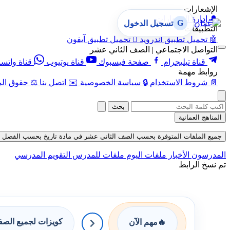
الإشعارات
🔔
إدارة الإشعارات
G
تسجيل الدخول
التطبيقات
🤖
تحميل تطبيق أندرويد

تحميل تطبيق آيفون
التواصل الاجتماعي | الصف الثاني عشر
قناة تيليجرام
صفحة فيسبوك
قناة يوتيوب
قناة واتس
روابط مهمة
📄
شروط الاستخدام
🔒
سياسة الخصوصية
✉️
اتصل بنا
⚖️
حقوق الم
بحث
المناهج العمانية
جميع الملفات المتوفرة بحسب الصف الثاني عشر في مادة تاريخ بحسب الفصل الثاني ف
المدرسون
الأخبار
ملفات اليوم
ملفات للمدرس
التقويم المدرسي
تم نسخ الرابط
كويزات لجميع الص
🔥
مهم الآن