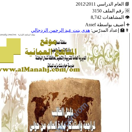
📘
العام الدراسي
2011\2012
🆔
رقم الملف
3150
👁
المشاهدات
8,742
➕
أضيف بواسطة
Assef
👨‍🏫
إعداد المدرّس:
هدى بنت عبد الرحمن الزدجالي