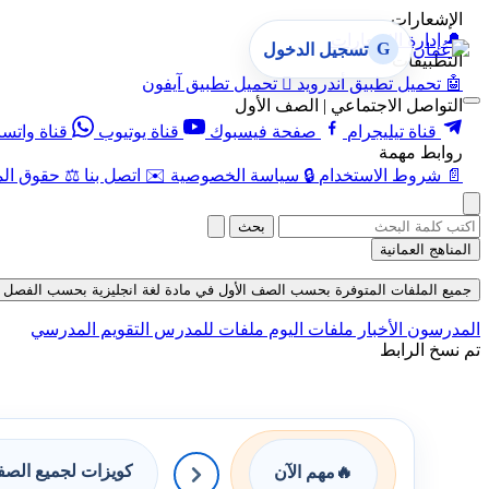
الإشعارات
🔔
إدارة الإشعارات
G
تسجيل الدخول
التطبيقات
🤖
تحميل تطبيق أندرويد

تحميل تطبيق آيفون
التواصل الاجتماعي | الصف الأول
قناة تيليجرام
صفحة فيسبوك
قناة يوتيوب
قناة واتس
روابط مهمة
📄
شروط الاستخدام
🔒
سياسة الخصوصية
✉️
اتصل بنا
⚖️
حقوق الم
بحث
المناهج العمانية
جميع الملفات المتوفرة بحسب الصف الأول في مادة لغة انجليزية بحسب الفصل الثاني 
المدرسون
الأخبار
ملفات اليوم
ملفات للمدرس
التقويم المدرسي
تم نسخ الرابط
كويزات لجميع الص
🔥
مهم الآن