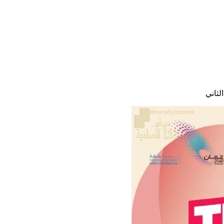
لثاني