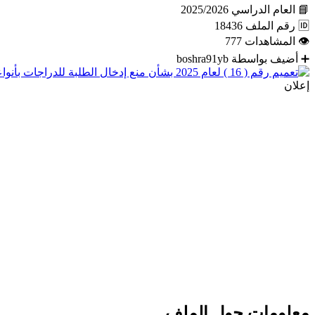
📘
العام الدراسي
2025/2026
🆔
رقم الملف
18436
👁
المشاهدات
777
➕
أضيف بواسطة
boshra91yb
إعلان
معلومات حول الملف