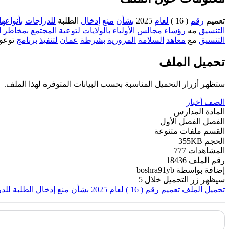
تعميم
رقم
( 16 )
لعام
2025
بشأن
منع
إدخال
الطلبة
للدراجات
بأنواعها
التنسيق
مه
رؤساء
مجالس
الأولياء
بالولايات
لتوعية
المجتمع
بمخاطر
ا
التنسيق
مع
معاهد
السلامة
المرورية
بشرطة
عمان
لتنفيذ
برنامج
توعو
تحميل الملف
ستظهر أزرار التحميل المناسبة بحسب البيانات المتوفرة لهذا الملف.
الصف
أخبار
المادة
المدارس
الفصل
الفصل الأول
القسم
ملفات متنوعة
الحجم
355KB
المشاهدات
777
رقم الملف
18436
إضافة بواسطة
boshra91yb
سيظهر زر التحميل خلال
5
تحميل الملف
تعميم رقم ( 16 ) لعام 2025 بشأن منع إدخال الطلبة للدراجات بأنواعها إلى المدارس