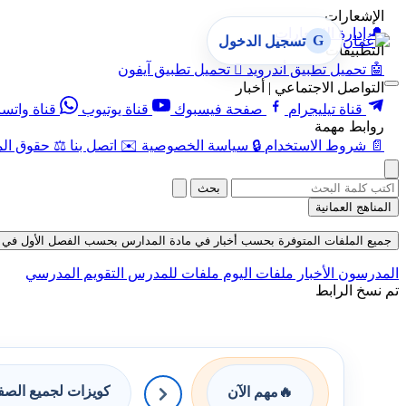
الإشعارات
🔔
إدارة الإشعارات
G
تسجيل الدخول
التطبيقات
🤖
تحميل تطبيق أندرويد

تحميل تطبيق آيفون
التواصل الاجتماعي | أخبار
قناة تيليجرام
صفحة فيسبوك
قناة يوتيوب
قناة واتس
روابط مهمة
📄
شروط الاستخدام
🔒
سياسة الخصوصية
✉️
اتصل بنا
⚖️
حقوق الم
بحث
المناهج العمانية
جميع الملفات المتوفرة بحسب أخبار في مادة المدارس بحسب الفصل الأول في قسم ملفا
المدرسون
الأخبار
ملفات اليوم
ملفات للمدرس
التقويم المدرسي
تم نسخ الرابط
كويزات لجميع الص
🔥
مهم الآن