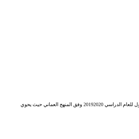
يحتوي الملف المرفق على مجموعة من اختبارات تدريبية في فهم المقروء للصف الرابع الأساسي في مادة اللغة العربية للفصل الدراسي الأول للعام الدراسي 20192020 وفق المنهج العماني حيث يحوي