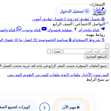
الإشعارات
🔔
إدارة الإشعارات
G
تسجيل الدخول
التطبيقات
🤖
تحميل تطبيق أندرويد

تحميل تطبيق آيفون
التواصل الاجتماعي | الصف الرابع
قناة تيليجرام
صفحة فيسبوك
قناة يوتيوب
قناة واتس
روابط مهمة
📄
شروط الاستخدام
🔒
سياسة الخصوصية
✉️
اتصل بنا
⚖️
حقوق الم
بحث
المناهج العمانية
جميع الملفات المتوفرة بحسب الصف الرابع في مادة لغة عربية بحسب الفصل الأول في ق
المدرسون
الأخبار
ملفات اليوم
ملفات للمدرس
التقويم المدرسي
تم نسخ الرابط
كويزات لجميع الص
🔥
مهم الآن