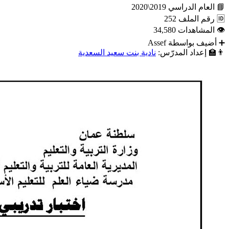
📘
العام الدراسي
2019\2020
🆔
رقم الملف
252
👁
المشاهدات
34,580
➕
أضيف بواسطة
Assef
👨‍🏫
إعداد المدرّس:
نادية بنت سعيد السعدية