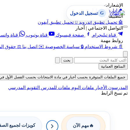
الإشعارات
🔔
إدارة الإشعارات
G
تسجيل الدخول
التطبيقات
🤖
تحميل تطبيق أندرويد

تحميل تطبيق آيفون
التواصل الاجتماعي | أخبار
قناة تيليجرام
صفحة فيسبوك
قناة يوتيوب
قناة واتس
روابط مهمة
📄
شروط الاستخدام
🔒
سياسة الخصوصية
✉️
اتصل بنا
⚖️
حقوق الم
بحث
المناهج العمانية
جميع الملفات المتوفرة بحسب أخبار في مادة الامتحانات بحسب الفصل الأول في قسم الام
المدرسون
الأخبار
ملفات اليوم
ملفات للمدرس
التقويم المدرسي
تم نسخ الرابط
كويزات لجميع الص
🔥
مهم الآن