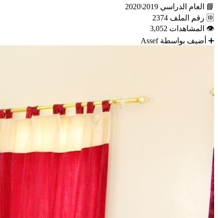
📘
العام الدراسي
2019\2020
🆔
رقم الملف
2374
👁
المشاهدات
3,052
➕
أضيف بواسطة
Assef