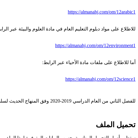
https://almanahj.com/om/12arabic1
للاطلاع على مواد دبلوم التعليم العام في مادة العلوم والبيئة عبر الراب
https://almanahj.com/om/12environment1
أما للاطلاع على ملفات مادة الأحياء عبر الرابط:
https://almanahj.com/om/12science1
للفصل الثاني من العام الدراسي 2019-2020 وفق المنهاج الحديث لسلطنة عُمان. ----- مع التمنيات لجميع الطلبة بالنجاح والتفوق.
تحميل الملف
ستظهر أزرار التحميل المناسبة بحسب البيانات المتوفرة لهذا الملف.