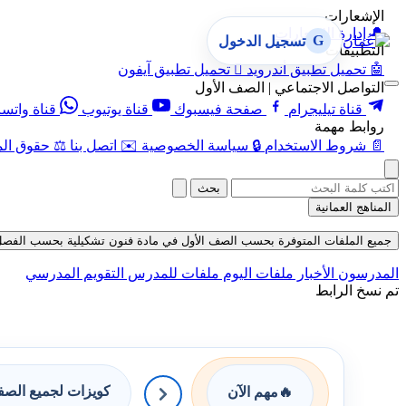
الإشعارات
🔔
إدارة الإشعارات
G
تسجيل الدخول
التطبيقات
🤖
تحميل تطبيق أندرويد

تحميل تطبيق آيفون
التواصل الاجتماعي | الصف الأول
قناة تيليجرام
صفحة فيسبوك
قناة يوتيوب
قناة واتس
روابط مهمة
📄
شروط الاستخدام
🔒
سياسة الخصوصية
✉️
اتصل بنا
⚖️
حقوق الم
بحث
المناهج العمانية
جميع الملفات المتوفرة بحسب الصف الأول في مادة فنون تشكيلية بحسب الفصل الثاني 
المدرسون
الأخبار
ملفات اليوم
ملفات للمدرس
التقويم المدرسي
تم نسخ الرابط
كويزات لجميع الص
🔥
مهم الآن