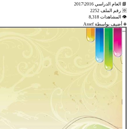
📘
العام الدراسي
2016\2017
🆔
رقم الملف
2252
👁
المشاهدات
8,318
➕
أضيف بواسطة
Assef