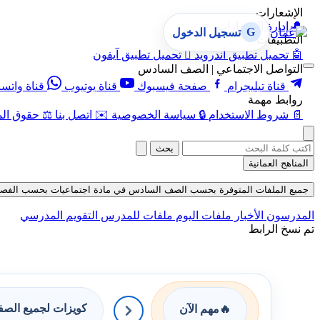
الإشعارات
🔔
إدارة الإشعارات
G
تسجيل الدخول
التطبيقات
🤖
تحميل تطبيق أندرويد

تحميل تطبيق آيفون
التواصل الاجتماعي | الصف السادس
قناة تيليجرام
صفحة فيسبوك
قناة يوتيوب
قناة واتس
روابط مهمة
📄
شروط الاستخدام
🔒
سياسة الخصوصية
✉️
اتصل بنا
⚖️
حقوق الم
بحث
المناهج العمانية
جميع الملفات المتوفرة بحسب الصف السادس في مادة اجتماعيات بحسب الفصل الأول في
المدرسون
الأخبار
ملفات اليوم
ملفات للمدرس
التقويم المدرسي
تم نسخ الرابط
كويزات لجميع الص
🔥
مهم الآن