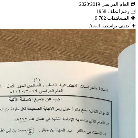
📘
العام الدراسي
2019\2020
🆔
رقم الملف
1958
👁
المشاهدات
9,782
➕
أضيف بواسطة
Assef