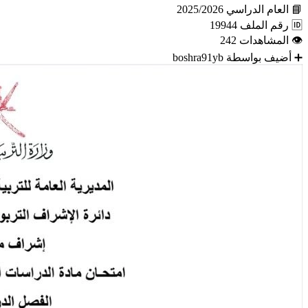
📘
العام الدراسي
2025/2026
🆔
رقم الملف
19944
👁
المشاهدات
242
➕
أضيف بواسطة
boshra91yb