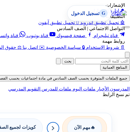
الإشعارات
🔔
إدارة الإشعارات
G
تسجيل الدخول
التطبيقات
🤖
تحميل تطبيق أندرويد

تحميل تطبيق آيفون
التواصل الاجتماعي | الصف السادس
قناة تيليجرام
صفحة فيسبوك
قناة يوتيوب
قناة واتس
روابط مهمة
📄
شروط الاستخدام
🔒
سياسة الخصوصية
✉️
اتصل بنا
⚖️
حقوق الم
بحث
المناهج العمانية
جميع الملفات المتوفرة بحسب الصف السادس في مادة اجتماعيات بحسب الفصل الأول في
المدرسون
الأخبار
ملفات اليوم
ملفات للمدرس
التقويم المدرسي
تم نسخ الرابط
كويزات لجميع الص
🔥
مهم الآن