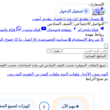
الإشعارات
🔔
إدارة الإشعارات
G
تسجيل الدخول
التطبيقات
🤖
تحميل تطبيق أندرويد

تحميل تطبيق آيفون
التواصل الاجتماعي | الصف السادس
قناة تيليجرام
صفحة فيسبوك
قناة يوتيوب
قناة واتس
روابط مهمة
📄
شروط الاستخدام
🔒
سياسة الخصوصية
✉️
اتصل بنا
⚖️
حقوق الم
بحث
المناهج العمانية
جميع الملفات المتوفرة بحسب الصف السادس في مادة اجتماعيات بحسب الفصل الأول في
المدرسون
الأخبار
ملفات اليوم
ملفات للمدرس
التقويم المدرسي
تم نسخ الرابط
كويزات لجميع الص
🔥
مهم الآن