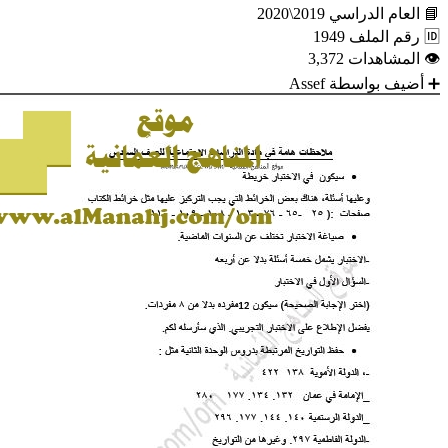
📘
العام الدراسي
2019\2020
🆔
رقم الملف
1949
👁
المشاهدات
3,372
➕
أضيف بواسطة
Assef