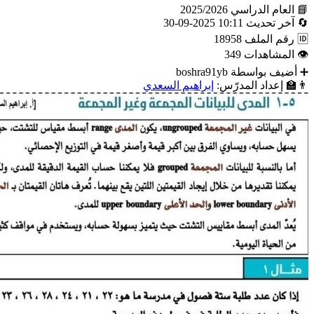
📘
العام الدراسي
2025/2026
🔄
آخر تحديث
10:11 2025-09-30
🆔
رقم الملف
18958
👁
المشاهدات
349
➕
أضيف بواسطة
boshra91yb
👨‍🏫
إعداد المدرّس:
إبراهيم السعدي