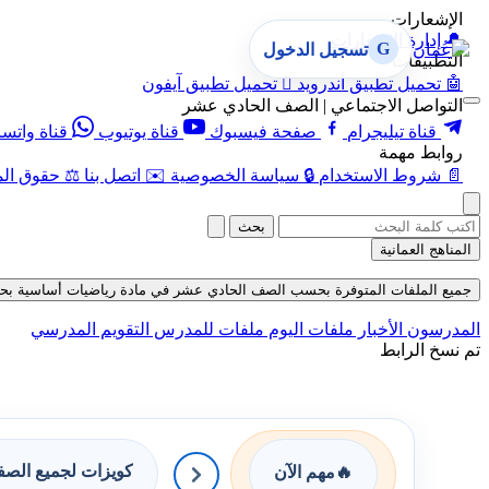
الإشعارات
🔔
إدارة الإشعارات
G
تسجيل الدخول
التطبيقات
🤖
تحميل تطبيق أندرويد

تحميل تطبيق آيفون
التواصل الاجتماعي | الصف الحادي عشر
قناة تيليجرام
صفحة فيسبوك
قناة يوتيوب
قناة واتس
روابط مهمة
📄
شروط الاستخدام
🔒
سياسة الخصوصية
✉️
اتصل بنا
⚖️
حقوق الم
بحث
المناهج العمانية
جميع الملفات المتوفرة بحسب الصف الحادي عشر في مادة رياضيات أساسية بحسب الف
المدرسون
الأخبار
ملفات اليوم
ملفات للمدرس
التقويم المدرسي
تم نسخ الرابط
كويزات لجميع الص
🔥
مهم الآن