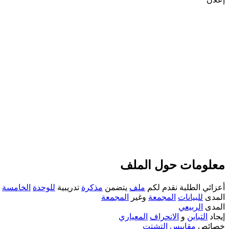
معلومات حول الملف
أعزائي الطلبة نقدم لكم
ملف
يتضمن
مذكرة
تدريبية
للوحدة
الخامسة
(
المدى
للبيانات
المجمعة
وغير
المجمعة
المدى
الربيعي
إيجاد
التباين
و
الانحراف
المعياري
خصائص
مقاييس
التشتت