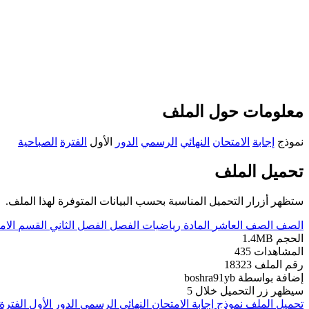
معلومات حول الملف
نموذج
إجابة
الامتحان
النهائي
الرسمي
الدور
الأول
الفترة
الصباحية
تحميل الملف
ستظهر أزرار التحميل المناسبة بحسب البيانات المتوفرة لهذا الملف.
الصف
الصف العاشر
المادة
رياضيات
الفصل
الفصل الثاني
القسم
الام
الحجم
1.4MB
المشاهدات
435
رقم الملف
18323
إضافة بواسطة
boshra91yb
سيظهر زر التحميل خلال
5
تحميل الملف
نموذج إجابة الامتحان النهائي الرسمي الدور الأول الفترة