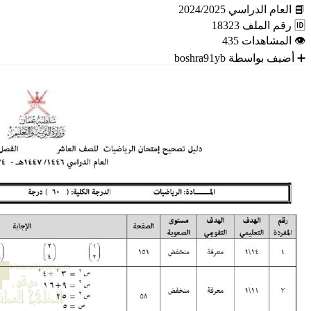
📘
العام الدراسي
2024/2025
🆔
رقم الملف
18323
👁
المشاهدات
435
➕
أضيف بواسطة
boshra91yb