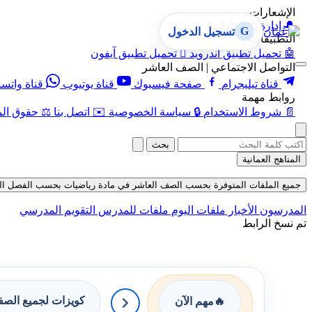
الإشعارات
🔔
إدارة الإشعارات
G
تسجيل الدخول
التطبيقات
🤖
تحميل تطبيق أندرويد

تحميل تطبيق آيفون
التواصل الاجتماعي | الصف العاشر
قناة تيليجرام
صفحة فيسبوك
قناة يوتيوب
قناة واتس
روابط مهمة
📄
شروط الاستخدام
🔒
سياسة الخصوصية
✉️
اتصل بنا
⚖️
حقوق الم
بحث
المناهج العمانية
جميع الملفات المتوفرة بحسب الصف العاشر في مادة رياضيات بحسب الفصل الثاني في ق
المدرسون
الأخبار
ملفات اليوم
ملفات للمدرس
التقويم المدرسي
تم نسخ الرابط
كويزات لجميع الص
🔥
مهم الآن