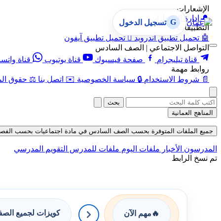
الإشعارات
🔔
إدارة الإشعارات
G
تسجيل الدخول
التطبيقات
🤖
تحميل تطبيق أندرويد

تحميل تطبيق آيفون
التواصل الاجتماعي | الصف السادس
قناة تيليجرام
صفحة فيسبوك
قناة يوتيوب
قناة واتس
روابط مهمة
📄
شروط الاستخدام
🔒
سياسة الخصوصية
✉️
اتصل بنا
⚖️
حقوق الم
بحث
المناهج العمانية
جميع الملفات المتوفرة بحسب الصف السادس في مادة اجتماعيات بحسب الفصل الأول في
المدرسون
الأخبار
ملفات اليوم
ملفات للمدرس
التقويم المدرسي
تم نسخ الرابط
كويزات لجميع الص
🔥
مهم الآن