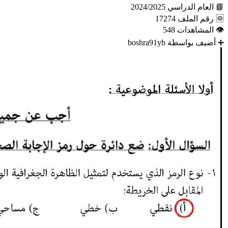
📘
العام الدراسي
2024/2025
🆔
رقم الملف
17274
👁
المشاهدات
548
➕
أضيف بواسطة
boshra91yb