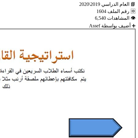
📘
العام الدراسي
2019\2020
🆔
رقم الملف
1604
👁
المشاهدات
6,540
➕
أضيف بواسطة
Assef