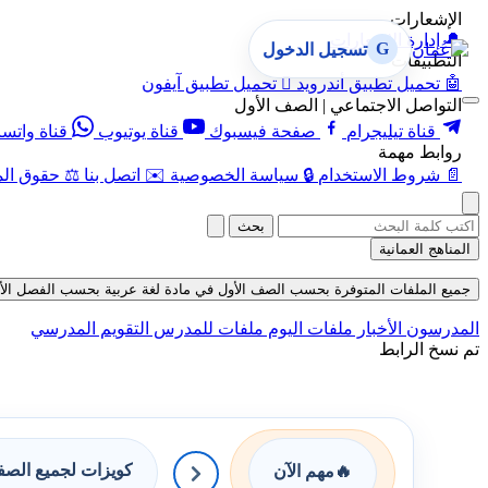
الإشعارات
🔔
إدارة الإشعارات
G
تسجيل الدخول
التطبيقات
🤖
تحميل تطبيق أندرويد

تحميل تطبيق آيفون
التواصل الاجتماعي | الصف الأول
قناة تيليجرام
صفحة فيسبوك
قناة يوتيوب
قناة واتس
روابط مهمة
📄
شروط الاستخدام
🔒
سياسة الخصوصية
✉️
اتصل بنا
⚖️
حقوق الم
بحث
المناهج العمانية
جميع الملفات المتوفرة بحسب الصف الأول في مادة لغة عربية بحسب الفصل الأول في ق
المدرسون
الأخبار
ملفات اليوم
ملفات للمدرس
التقويم المدرسي
تم نسخ الرابط
كويزات لجميع الص
🔥
مهم الآن