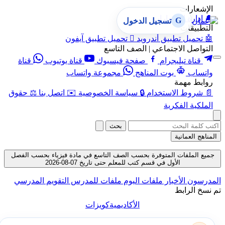
الإشعارات
🔔
إدارة الإشعارات
G
تسجيل الدخول
التطبيقات
🤖
تحميل تطبيق أندرويد

تحميل تطبيق آيفون
التواصل الاجتماعي | الصف التاسع
قناة تيليجرام
صفحة فيسبوك
قناة يوتيوب
قناة
واتساب
بوت المناهج
مجموعة واتساب
روابط مهمة
📄
شروط الاستخدام
🔒
سياسة الخصوصية
✉️
اتصل بنا
⚖️
حقوق
الملكية الفكرية
بحث
المناهج العمانية
جميع الملفات المتوفرة بحسب الصف التاسع في مادة فيزياء بحسب الفصل
الأول في قسم كتب للمعلم حتى تاريخ 07-08-2026
المدرسون
الأخبار
ملفات اليوم
ملفات للمدرس
التقويم المدرسي
تم نسخ الرابط
الأكاديمية
كويزات