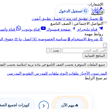
الإشعارات
🔔
إدارة الإشعارات
G
تسجيل الدخول
التطبيقات
🤖
تحميل تطبيق أندرويد

تحميل تطبيق آيفون
التواصل الاجتماعي | الصف التاسع
قناة تيليجرام
صفحة فيسبوك
قناة يوتيوب
قناة واتس
روابط مهمة
📄
شروط الاستخدام
🔒
سياسة الخصوصية
✉️
اتصل بنا
⚖️
حقوق الم
بحث
المناهج العمانية
جميع الملفات المتوفرة بحسب الصف التاسع في مادة تربية اسلامية بحسب الفصل الثاني
المدرسون
الأخبار
ملفات اليوم
ملفات للمدرس
التقويم المدرسي
تم نسخ الرابط
كويزات لجميع الص
🔥
مهم الآن