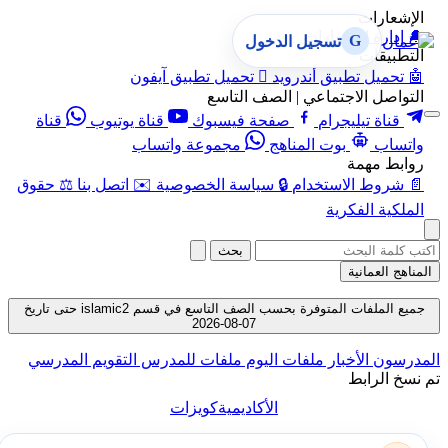
الإشعارات
🔔
إدارة الإشعارات
G
تسجيل الدخول
التطبيقات
🤖
تحميل تطبيق أندرويد

تحميل تطبيق آيفون
التواصل الاجتماعي | الصف التاسع
قناة تيليجرام
صفحة فيسبوك
قناة يوتيوب
قناة
واتساب
بوت المناهج
مجموعة واتساب
روابط مهمة
📄
شروط الاستخدام
🔒
سياسة الخصوصية
✉️
اتصل بنا
⚖️
حقوق
الملكية الفكرية
بحث
المناهج العمانية
جميع الملفات المتوفرة بحسب الصف التاسع في قسم islamic2 حتى تاريخ
07-08-2026
المدرسون
الأخبار
ملفات اليوم
ملفات للمدرس
التقويم المدرسي
تم نسخ الرابط
الأكاديمية
كويزات