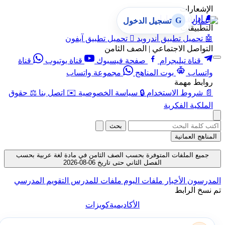
الإشعارات
🔔
إدارة الإشعارات
G
تسجيل الدخول
التطبيقات
🤖
تحميل تطبيق أندرويد

تحميل تطبيق آيفون
التواصل الاجتماعي | الصف الثامن
قناة تيليجرام
صفحة فيسبوك
قناة يوتيوب
قناة
واتساب
بوت المناهج
مجموعة واتساب
روابط مهمة
📄
شروط الاستخدام
🔒
سياسة الخصوصية
✉️
اتصل بنا
⚖️
حقوق
الملكية الفكرية
بحث
المناهج العمانية
جميع الملفات المتوفرة بحسب الصف الثامن في مادة لغة عربية بحسب
الفصل الثاني حتى تاريخ 06-08-2026
المدرسون
الأخبار
ملفات اليوم
ملفات للمدرس
التقويم المدرسي
تم نسخ الرابط
الأكاديمية
كويزات