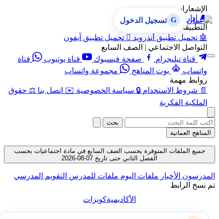
الإشعارات
🔔
إدارة الإشعارات
G
تسجيل الدخول
التطبيقات
🤖
تحميل تطبيق أندرويد

تحميل تطبيق آيفون
التواصل الاجتماعي | الصف السابع
قناة تيليجرام
صفحة فيسبوك
قناة يوتيوب
قناة
واتساب
بوت المناهج
مجموعة واتساب
روابط مهمة
📄
شروط الاستخدام
🔒
سياسة الخصوصية
✉️
اتصل بنا
⚖️
حقوق
الملكية الفكرية
بحث
المناهج العمانية
جميع الملفات المتوفرة بحسب الصف السابع في مادة اجتماعيات بحسب
الفصل الثاني حتى تاريخ 07-08-2026
المدرسون
الأخبار
ملفات اليوم
ملفات للمدرس
التقويم المدرسي
تم نسخ الرابط
الأكاديمية
كويزات