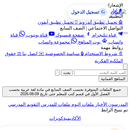
الإشعارات
🔔
إدارة الإشعارات
G
تسجيل الدخول
التطبيقات
🤖
تحميل تطبيق أندرويد

تحميل تطبيق آيفون
التواصل الاجتماعي | الصف السابع
قناة تيليجرام
صفحة فيسبوك
قناة يوتيوب
قناة
واتساب
بوت المناهج
مجموعة واتساب
روابط مهمة
📄
شروط الاستخدام
🔒
سياسة الخصوصية
✉️
اتصل بنا
⚖️
حقوق
الملكية الفكرية
بحث
المناهج العمانية
جميع الملفات المتوفرة بحسب الصف السابع في مادة لغة عربية بحسب
الفصل الأول في قسم كتب للمعلم حتى تاريخ 09-08-2026
المدرسون
الأخبار
ملفات اليوم
ملفات للمدرس
التقويم المدرسي
تم نسخ الرابط
الأكاديمية
كويزات