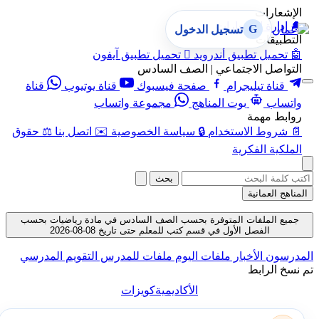
الإشعارات
🔔
إدارة الإشعارات
G
تسجيل الدخول
التطبيقات
🤖
تحميل تطبيق أندرويد

تحميل تطبيق آيفون
التواصل الاجتماعي | الصف السادس
قناة تيليجرام
صفحة فيسبوك
قناة يوتيوب
قناة
واتساب
بوت المناهج
مجموعة واتساب
روابط مهمة
📄
شروط الاستخدام
🔒
سياسة الخصوصية
✉️
اتصل بنا
⚖️
حقوق
الملكية الفكرية
بحث
المناهج العمانية
جميع الملفات المتوفرة بحسب الصف السادس في مادة رياضيات بحسب
الفصل الأول في قسم كتب للمعلم حتى تاريخ 08-08-2026
المدرسون
الأخبار
ملفات اليوم
ملفات للمدرس
التقويم المدرسي
تم نسخ الرابط
الأكاديمية
كويزات