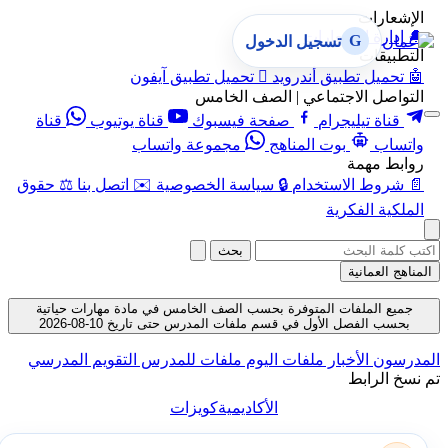
الإشعارات
🔔
إدارة الإشعارات
G
تسجيل الدخول
التطبيقات
🤖
تحميل تطبيق أندرويد

تحميل تطبيق آيفون
التواصل الاجتماعي | الصف الخامس
قناة تيليجرام
صفحة فيسبوك
قناة يوتيوب
قناة
واتساب
بوت المناهج
مجموعة واتساب
روابط مهمة
📄
شروط الاستخدام
🔒
سياسة الخصوصية
✉️
اتصل بنا
⚖️
حقوق
الملكية الفكرية
بحث
المناهج العمانية
جميع الملفات المتوفرة بحسب الصف الخامس في مادة مهارات حياتية
بحسب الفصل الأول في قسم ملفات المدرس حتى تاريخ 10-08-2026
المدرسون
الأخبار
ملفات اليوم
ملفات للمدرس
التقويم المدرسي
تم نسخ الرابط
الأكاديمية
كويزات