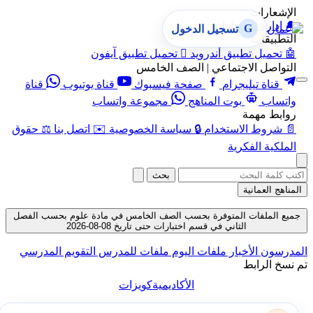
الإشعارات
🔔
إدارة الإشعارات
G
تسجيل الدخول
التطبيقات
🤖
تحميل تطبيق أندرويد

تحميل تطبيق آيفون
التواصل الاجتماعي | الصف الخامس
قناة تيليجرام
صفحة فيسبوك
قناة يوتيوب
قناة
واتساب
بوت المناهج
مجموعة واتساب
روابط مهمة
📄
شروط الاستخدام
🔒
سياسة الخصوصية
✉️
اتصل بنا
⚖️
حقوق
الملكية الفكرية
بحث
المناهج العمانية
جميع الملفات المتوفرة بحسب الصف الخامس في مادة علوم بحسب الفصل
الثاني في قسم اختبارات حتى تاريخ 08-08-2026
المدرسون
الأخبار
ملفات اليوم
ملفات للمدرس
التقويم المدرسي
تم نسخ الرابط
الأكاديمية
كويزات