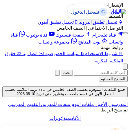
الإشعارات
🔔
إدارة الإشعارات
G
تسجيل الدخول
التطبيقات
🤖
تحميل تطبيق أندرويد

تحميل تطبيق آيفون
التواصل الاجتماعي | الصف الخامس
قناة تيليجرام
صفحة فيسبوك
قناة يوتيوب
قناة
واتساب
بوت المناهج
مجموعة واتساب
روابط مهمة
📄
شروط الاستخدام
🔒
سياسة الخصوصية
✉️
اتصل بنا
⚖️
حقوق
الملكية الفكرية
بحث
المناهج العمانية
جميع الملفات المتوفرة بحسب الصف الخامس في مادة تربية اسلامية بحسب
الفصل الأول في قسم ملخصات وتقارير حتى تاريخ 10-08-2026
المدرسون
الأخبار
ملفات اليوم
ملفات للمدرس
التقويم المدرسي
تم نسخ الرابط
الأكاديمية
كويزات