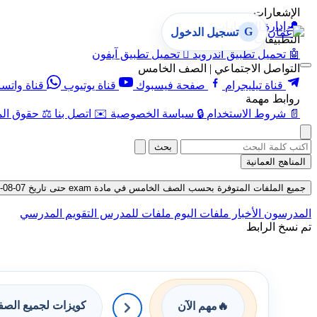
الإشعارات
🔔
إدارة الإشعارات
G
تسجيل الدخول
التطبيقات
🤖
تحميل تطبيق أندرويد

تحميل تطبيق آيفون
التواصل الاجتماعي | الصف الخامس
قناة تيليجرام
صفحة فيسبوك
قناة يوتيوب
قناة واتس
روابط مهمة
📄
شروط الاستخدام
🔒
سياسة الخصوصية
✉️
اتصل بنا
⚖️
حقوق الم
بحث
المناهج العمانية
جميع الملفات المتوفرة بحسب الصف الخامس في مادة exam حتى تاريخ 07-08-2026
المدرسون
الأخبار
ملفات اليوم
ملفات للمدرس
التقويم المدرسي
تم نسخ الرابط
كويزات لجميع الص
🔥
مهم الآن