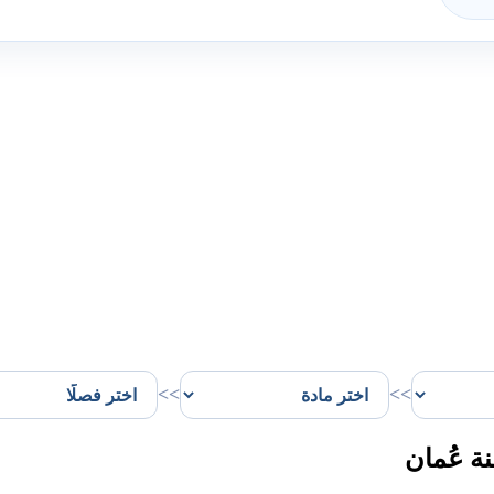
>>
>>