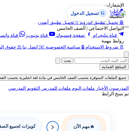
الإشعارات
🔔
إدارة الإشعارات
G
تسجيل الدخول
التطبيقات
🤖
تحميل تطبيق أندرويد

تحميل تطبيق آيفون
التواصل الاجتماعي | الصف الخامس
قناة تيليجرام
صفحة فيسبوك
قناة يوتيوب
قناة واتس
روابط مهمة
📄
شروط الاستخدام
🔒
سياسة الخصوصية
✉️
اتصل بنا
⚖️
حقوق الم
بحث
المناهج العمانية
جميع الملفات المتوفرة بحسب الصف الخامس في مادة لغة انجليزية بحسب الفصل الثان
المدرسون
الأخبار
ملفات اليوم
ملفات للمدرس
التقويم المدرسي
تم نسخ الرابط
كويزات لجميع الص
🔥
مهم الآن