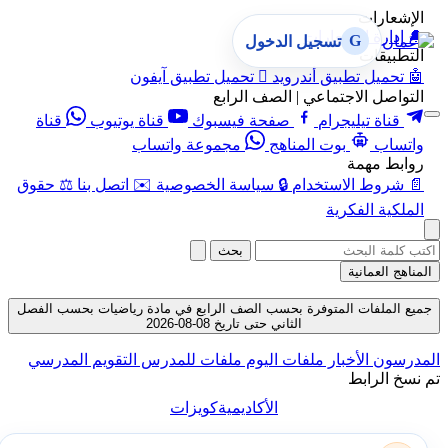
الإشعارات
🔔
إدارة الإشعارات
G
تسجيل الدخول
التطبيقات
🤖
تحميل تطبيق أندرويد

تحميل تطبيق آيفون
التواصل الاجتماعي | الصف الرابع
قناة تيليجرام
صفحة فيسبوك
قناة يوتيوب
قناة
واتساب
بوت المناهج
مجموعة واتساب
روابط مهمة
📄
شروط الاستخدام
🔒
سياسة الخصوصية
✉️
اتصل بنا
⚖️
حقوق
الملكية الفكرية
بحث
المناهج العمانية
جميع الملفات المتوفرة بحسب الصف الرابع في مادة رياضيات بحسب الفصل
الثاني حتى تاريخ 08-08-2026
المدرسون
الأخبار
ملفات اليوم
ملفات للمدرس
التقويم المدرسي
تم نسخ الرابط
الأكاديمية
كويزات