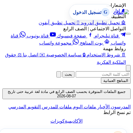
الإشعارات
🔔
إدارة الإشعارات
G
تسجيل الدخول
التطبيقات
🤖
تحميل تطبيق أندرويد

تحميل تطبيق آيفون
التواصل الاجتماعي | الصف الرابع
قناة تيليجرام
صفحة فيسبوك
قناة يوتيوب
قناة
واتساب
بوت المناهج
مجموعة واتساب
روابط مهمة
📄
شروط الاستخدام
🔒
سياسة الخصوصية
✉️
اتصل بنا
⚖️
حقوق
الملكية الفكرية
بحث
المناهج العمانية
جميع الملفات المتوفرة بحسب الصف الرابع في مادة لغة عربية حتى تاريخ
07-08-2026
المدرسون
الأخبار
ملفات اليوم
ملفات للمدرس
التقويم المدرسي
تم نسخ الرابط
الأكاديمية
كويزات