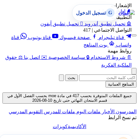
الإشعارات
🔔
إدارة الإشعارات
G
تسجيل الدخول
التطبيقات
🤖
تحميل تطبيق أندرويد

تحميل تطبيق آيفون
التواصل الاجتماعي | 417
قناة تيليجرام
صفحة فيسبوك
قناة يوتيوب
قناة
واتساب
بوت المناهج
روابط مهمة
📄
شروط الاستخدام
🔒
سياسة الخصوصية
✉️
اتصل بنا
⚖️
حقوق
الملكية الفكرية
بحث
المناهج العمانية
جميع الملفات المتوفرة بحسب 417 في مادة moe بحسب الفصل الأول في
قسم الامتحان النهائي حتى تاريخ 10-08-2026
المدرسون
الأخبار
ملفات اليوم
ملفات للمدرس
التقويم المدرسي
تم نسخ الرابط
الأكاديمية
كويزات