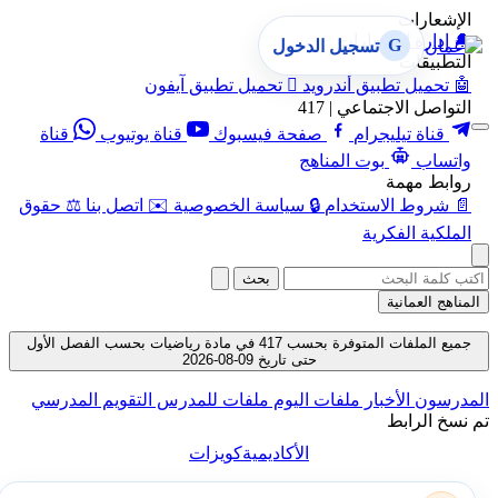
الإشعارات
🔔
إدارة الإشعارات
G
تسجيل الدخول
التطبيقات
🤖
تحميل تطبيق أندرويد

تحميل تطبيق آيفون
التواصل الاجتماعي | 417
قناة تيليجرام
صفحة فيسبوك
قناة يوتيوب
قناة
واتساب
بوت المناهج
روابط مهمة
📄
شروط الاستخدام
🔒
سياسة الخصوصية
✉️
اتصل بنا
⚖️
حقوق
الملكية الفكرية
بحث
المناهج العمانية
جميع الملفات المتوفرة بحسب 417 في مادة رياضيات بحسب الفصل الأول
حتى تاريخ 09-08-2026
المدرسون
الأخبار
ملفات اليوم
ملفات للمدرس
التقويم المدرسي
تم نسخ الرابط
الأكاديمية
كويزات