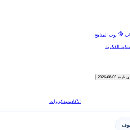
اب
بوت المناهج
لكية الفكرية
الأكاديمية
كويزات
فوف