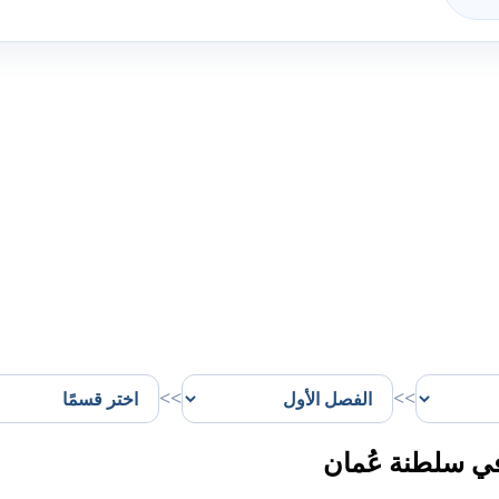
>>
>>