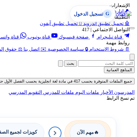
الإشعارات
🔔
إدارة الإشعارات
G
تسجيل الدخول
التطبيقات
🤖
تحميل تطبيق أندرويد

تحميل تطبيق آيفون
التواصل الاجتماعي | 417
قناة تيليجرام
صفحة فيسبوك
قناة يوتيوب
قناة واتس
روابط مهمة
📄
شروط الاستخدام
🔒
سياسة الخصوصية
✉️
اتصل بنا
⚖️
حقوق الم
بحث
المناهج العمانية
جميع الملفات المتوفرة بحسب 417 في مادة لغة انجليزية بحسب الفصل الأول حتى تاريخ 06-08-2026
المدرسون
الأخبار
ملفات اليوم
ملفات للمدرس
التقويم المدرسي
تم نسخ الرابط
كويزات لجميع الص
🔥
مهم الآن