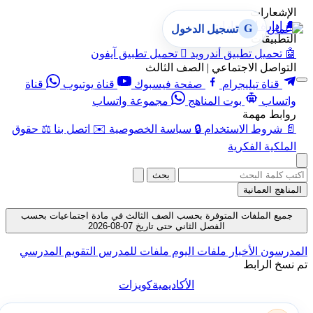
الإشعارات
🔔
إدارة الإشعارات
G
تسجيل الدخول
التطبيقات
🤖
تحميل تطبيق أندرويد

تحميل تطبيق آيفون
التواصل الاجتماعي | الصف الثالث
قناة تيليجرام
صفحة فيسبوك
قناة يوتيوب
قناة
واتساب
بوت المناهج
مجموعة واتساب
روابط مهمة
📄
شروط الاستخدام
🔒
سياسة الخصوصية
✉️
اتصل بنا
⚖️
حقوق
الملكية الفكرية
بحث
المناهج العمانية
جميع الملفات المتوفرة بحسب الصف الثالث في مادة اجتماعيات بحسب
الفصل الثاني حتى تاريخ 07-08-2026
المدرسون
الأخبار
ملفات اليوم
ملفات للمدرس
التقويم المدرسي
تم نسخ الرابط
الأكاديمية
كويزات