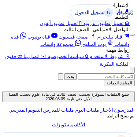
الإشعارات
🔔
إدارة الإشعارات
G
تسجيل الدخول
التطبيقات
🤖
تحميل تطبيق أندرويد

تحميل تطبيق آيفون
التواصل الاجتماعي | الصف الثالث
قناة تيليجرام
صفحة فيسبوك
قناة يوتيوب
قناة
واتساب
بوت المناهج
مجموعة واتساب
روابط مهمة
📄
شروط الاستخدام
🔒
سياسة الخصوصية
✉️
اتصل بنا
⚖️
حقوق
الملكية الفكرية
بحث
المناهج العمانية
جميع الملفات المتوفرة بحسب الصف الثالث في مادة علوم بحسب الفصل
الأول حتى تاريخ 09-08-2026
المدرسون
الأخبار
ملفات اليوم
ملفات للمدرس
التقويم المدرسي
تم نسخ الرابط
الأكاديمية
كويزات