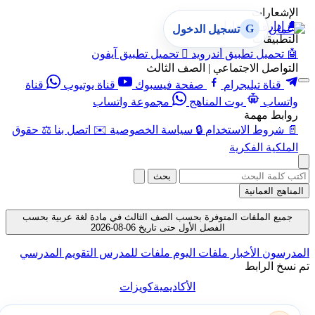
الإشعارات
🔔
إدارة الإشعارات
G
تسجيل الدخول
التطبيقات
🤖
تحميل تطبيق أندرويد

تحميل تطبيق آيفون
التواصل الاجتماعي | الصف الثالث
قناة تيليجرام
صفحة فيسبوك
قناة يوتيوب
قناة
واتساب
بوت المناهج
مجموعة واتساب
روابط مهمة
📄
شروط الاستخدام
🔒
سياسة الخصوصية
✉️
اتصل بنا
⚖️
حقوق
الملكية الفكرية
بحث
المناهج العمانية
جميع الملفات المتوفرة بحسب الصف الثالث في مادة لغة عربية بحسب
الفصل الأول حتى تاريخ 06-08-2026
المدرسون
الأخبار
ملفات اليوم
ملفات للمدرس
التقويم المدرسي
تم نسخ الرابط
الأكاديمية
كويزات