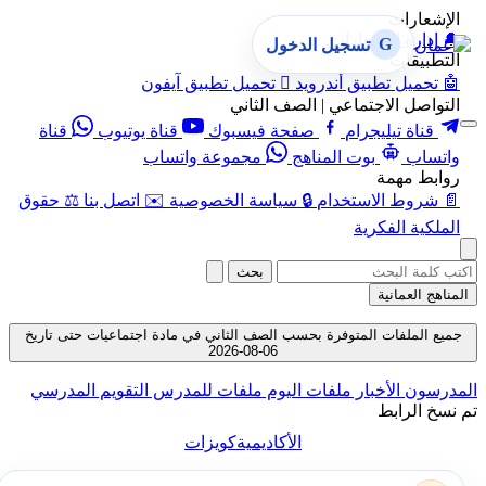
الإشعارات
🔔
إدارة الإشعارات
G
تسجيل الدخول
التطبيقات
🤖
تحميل تطبيق أندرويد

تحميل تطبيق آيفون
التواصل الاجتماعي | الصف الثاني
قناة تيليجرام
صفحة فيسبوك
قناة يوتيوب
قناة
واتساب
بوت المناهج
مجموعة واتساب
روابط مهمة
📄
شروط الاستخدام
🔒
سياسة الخصوصية
✉️
اتصل بنا
⚖️
حقوق
الملكية الفكرية
بحث
المناهج العمانية
جميع الملفات المتوفرة بحسب الصف الثاني في مادة اجتماعيات حتى تاريخ
06-08-2026
المدرسون
الأخبار
ملفات اليوم
ملفات للمدرس
التقويم المدرسي
تم نسخ الرابط
الأكاديمية
كويزات