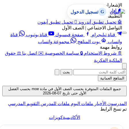
الإشعارات
🔔
إدارة الإشعارات
G
تسجيل الدخول
التطبيقات
🤖
تحميل تطبيق أندرويد

تحميل تطبيق آيفون
التواصل الاجتماعي | الصف الأول
قناة تيليجرام
صفحة فيسبوك
قناة يوتيوب
قناة
واتساب
بوت المناهج
مجموعة واتساب
روابط مهمة
📄
شروط الاستخدام
🔒
سياسة الخصوصية
✉️
اتصل بنا
⚖️
حقوق
الملكية الفكرية
بحث
المناهج العمانية
جميع الملفات المتوفرة بحسب الصف الأول في مادة moe بحسب الفصل
الأول حتى تاريخ 07-08-2026
المدرسون
الأخبار
ملفات اليوم
ملفات للمدرس
التقويم المدرسي
تم نسخ الرابط
الأكاديمية
كويزات