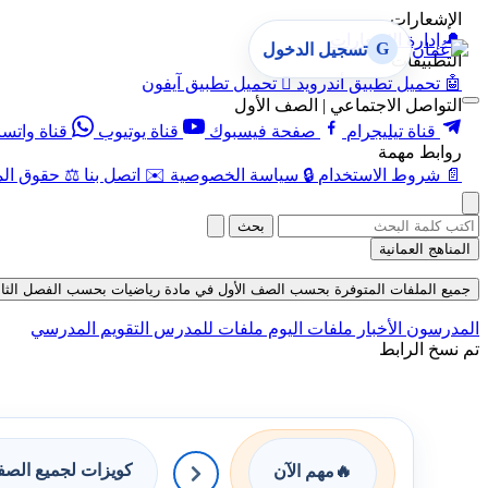
الإشعارات
🔔
إدارة الإشعارات
G
تسجيل الدخول
التطبيقات
🤖
تحميل تطبيق أندرويد

تحميل تطبيق آيفون
التواصل الاجتماعي | الصف الأول
قناة تيليجرام
صفحة فيسبوك
قناة يوتيوب
قناة واتس
روابط مهمة
📄
شروط الاستخدام
🔒
سياسة الخصوصية
✉️
اتصل بنا
⚖️
حقوق الم
بحث
المناهج العمانية
جميع الملفات المتوفرة بحسب الصف الأول في مادة رياضيات بحسب الفصل الثاني في 
المدرسون
الأخبار
ملفات اليوم
ملفات للمدرس
التقويم المدرسي
تم نسخ الرابط
كويزات لجميع الص
🔥
مهم الآن