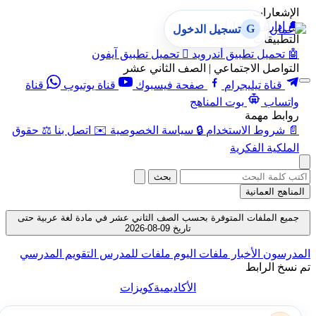
الإشعارات
🔔
إدارة الإشعارات
G
تسجيل الدخول
التطبيقات
🤖
تحميل تطبيق أندرويد

تحميل تطبيق آيفون
التواصل الاجتماعي | الصف الثاني عشر
قناة تيليجرام
صفحة فيسبوك
قناة يوتيوب
قناة
واتساب
بوت المناهج
روابط مهمة
📄
شروط الاستخدام
🔒
سياسة الخصوصية
✉️
اتصل بنا
⚖️
حقوق
الملكية الفكرية
بحث
المناهج العمانية
جميع الملفات المتوفرة بحسب الصف الثاني عشر في مادة لغة عربية حتى
تاريخ 09-08-2026
المدرسون
الأخبار
ملفات اليوم
ملفات للمدرس
التقويم المدرسي
تم نسخ الرابط
الأكاديمية
كويزات