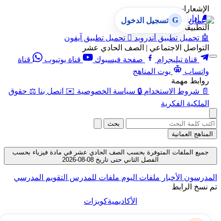
الإشعارات
🔔
إدارة الإشعارات
G
تسجيل الدخول
التطبيقات
🤖
تحميل تطبيق أندرويد

تحميل تطبيق آيفون
التواصل الاجتماعي | الصف الحادي عشر
قناة تيليجرام
صفحة فيسبوك
قناة يوتيوب
قناة
واتساب
بوت المناهج
روابط مهمة
📄
شروط الاستخدام
🔒
سياسة الخصوصية
✉️
اتصل بنا
⚖️
حقوق
الملكية الفكرية
بحث
المناهج العمانية
جميع الملفات المتوفرة بحسب الصف الحادي عشر في مادة فيزياء بحسب
الفصل الثاني حتى تاريخ 08-08-2026
المدرسون
الأخبار
ملفات اليوم
ملفات للمدرس
التقويم المدرسي
تم نسخ الرابط
الأكاديمية
كويزات