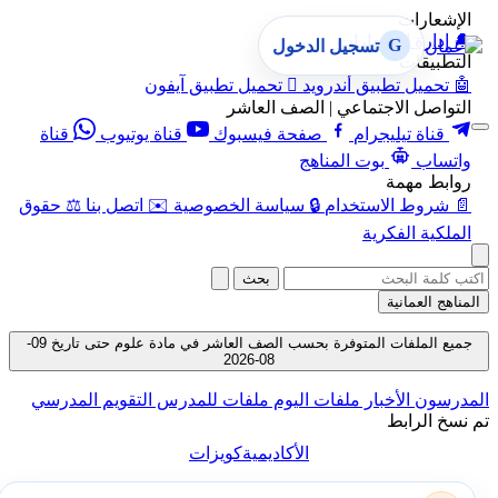
الإشعارات
🔔
إدارة الإشعارات
G
تسجيل الدخول
التطبيقات
🤖
تحميل تطبيق أندرويد

تحميل تطبيق آيفون
التواصل الاجتماعي | الصف العاشر
قناة تيليجرام
صفحة فيسبوك
قناة يوتيوب
قناة
واتساب
بوت المناهج
روابط مهمة
📄
شروط الاستخدام
🔒
سياسة الخصوصية
✉️
اتصل بنا
⚖️
حقوق
الملكية الفكرية
بحث
المناهج العمانية
جميع الملفات المتوفرة بحسب الصف العاشر في مادة علوم حتى تاريخ 09-
08-2026
المدرسون
الأخبار
ملفات اليوم
ملفات للمدرس
التقويم المدرسي
تم نسخ الرابط
الأكاديمية
كويزات