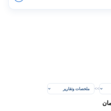
>>
مان