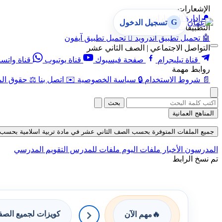
الإشعارات
🔔
إدارة الإشعارات
G
تسجيل الدخول
التطبيقات
🤖
تحميل تطبيق أندرويد

تحميل تطبيق آيفون
التواصل الاجتماعي | الصف الثاني عشر
قناة تيليجرام
صفحة فيسبوك
قناة يوتيوب
قناة واتس
روابط مهمة
📄
شروط الاستخدام
🔒
سياسة الخصوصية
✉️
اتصل بنا
⚖️
حقوق الم
بحث
المناهج العمانية
جميع الملفات المتوفرة بحسب الصف الثاني عشر في مادة تربية اسلامية بحسب الفصل 
المدرسون
الأخبار
ملفات اليوم
ملفات للمدرس
التقويم المدرسي
تم نسخ الرابط
كويزات لجميع الص
🔥
مهم الآن