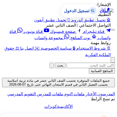
الإشعارات
🔔
إدارة الإشعارات
G
تسجيل الدخول
التطبيقات
🤖
تحميل تطبيق أندرويد

تحميل تطبيق آيفون
التواصل الاجتماعي | الصف الثاني عشر
قناة تيليجرام
صفحة فيسبوك
قناة يوتيوب
قناة
واتساب
بوت المناهج
مجموعة واتساب
روابط مهمة
📄
شروط الاستخدام
🔒
سياسة الخصوصية
✉️
اتصل بنا
⚖️
حقوق
الملكية الفكرية
بحث
المناهج العمانية
جميع الملفات المتوفرة بحسب الصف الثاني عشر في مادة تربية اسلامية
بحسب الفصل الثاني في قسم الامتحان النهائي حتى تاريخ 07-08-2026
المدرسون
الأخبار
ملفات اليوم
ملفات للمدرس
التقويم المدرسي
تم نسخ الرابط
الأكاديمية
كويزات