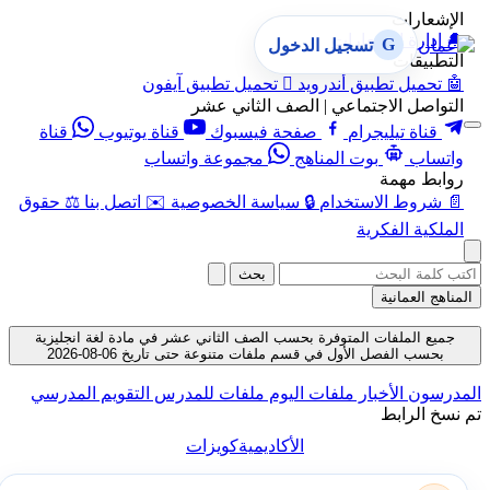
الإشعارات
🔔
إدارة الإشعارات
G
تسجيل الدخول
التطبيقات
🤖
تحميل تطبيق أندرويد

تحميل تطبيق آيفون
التواصل الاجتماعي | الصف الثاني عشر
قناة تيليجرام
صفحة فيسبوك
قناة يوتيوب
قناة
واتساب
بوت المناهج
مجموعة واتساب
روابط مهمة
📄
شروط الاستخدام
🔒
سياسة الخصوصية
✉️
اتصل بنا
⚖️
حقوق
الملكية الفكرية
بحث
المناهج العمانية
جميع الملفات المتوفرة بحسب الصف الثاني عشر في مادة لغة انجليزية
بحسب الفصل الأول في قسم ملفات متنوعة حتى تاريخ 06-08-2026
المدرسون
الأخبار
ملفات اليوم
ملفات للمدرس
التقويم المدرسي
تم نسخ الرابط
الأكاديمية
كويزات