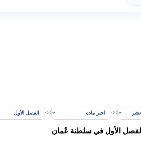
>>
>>