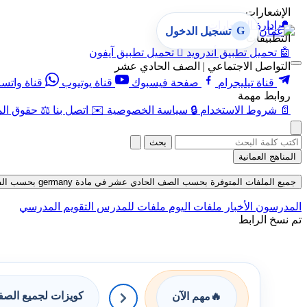
الإشعارات
🔔
إدارة الإشعارات
G
تسجيل الدخول
التطبيقات
🤖
تحميل تطبيق أندرويد

تحميل تطبيق آيفون
التواصل الاجتماعي | الصف الحادي عشر
قناة تيليجرام
صفحة فيسبوك
قناة يوتيوب
قناة واتس
روابط مهمة
📄
شروط الاستخدام
🔒
سياسة الخصوصية
✉️
اتصل بنا
⚖️
حقوق الم
بحث
المناهج العمانية
جميع الملفات المتوفرة بحسب الصف الحادي عشر في مادة germany بحسب الفصل الأول حتى تاريخ 07-08-2026
المدرسون
الأخبار
ملفات اليوم
ملفات للمدرس
التقويم المدرسي
تم نسخ الرابط
كويزات لجميع الص
🔥
مهم الآن