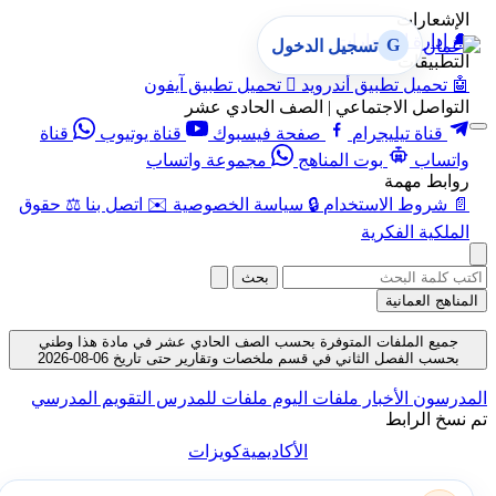
الإشعارات
🔔
إدارة الإشعارات
G
تسجيل الدخول
التطبيقات
🤖
تحميل تطبيق أندرويد

تحميل تطبيق آيفون
التواصل الاجتماعي | الصف الحادي عشر
قناة تيليجرام
صفحة فيسبوك
قناة يوتيوب
قناة
واتساب
بوت المناهج
مجموعة واتساب
روابط مهمة
📄
شروط الاستخدام
🔒
سياسة الخصوصية
✉️
اتصل بنا
⚖️
حقوق
الملكية الفكرية
بحث
المناهج العمانية
جميع الملفات المتوفرة بحسب الصف الحادي عشر في مادة هذا وطني
بحسب الفصل الثاني في قسم ملخصات وتقارير حتى تاريخ 06-08-2026
المدرسون
الأخبار
ملفات اليوم
ملفات للمدرس
التقويم المدرسي
تم نسخ الرابط
الأكاديمية
كويزات