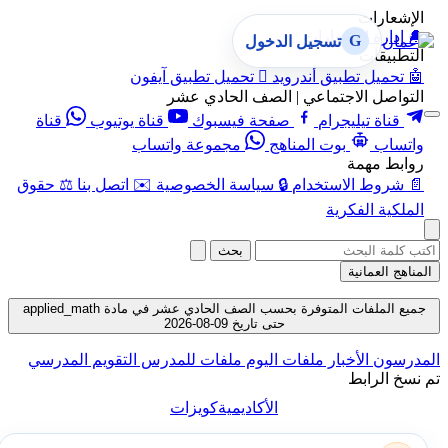
الإشعارات
🔔
إدارة الإشعارات
G
تسجيل الدخول
التطبيقات
🤖
تحميل تطبيق أندرويد

تحميل تطبيق آيفون
التواصل الاجتماعي | الصف الحادي عشر
قناة تيليجرام
صفحة فيسبوك
قناة يوتيوب
قناة
واتساب
بوت المناهج
مجموعة واتساب
روابط مهمة
📄
شروط الاستخدام
🔒
سياسة الخصوصية
✉️
اتصل بنا
⚖️
حقوق
الملكية الفكرية
بحث
المناهج العمانية
جميع الملفات المتوفرة بحسب الصف الحادي عشر في مادة applied_math
حتى تاريخ 09-08-2026
المدرسون
الأخبار
ملفات اليوم
ملفات للمدرس
التقويم المدرسي
تم نسخ الرابط
الأكاديمية
كويزات