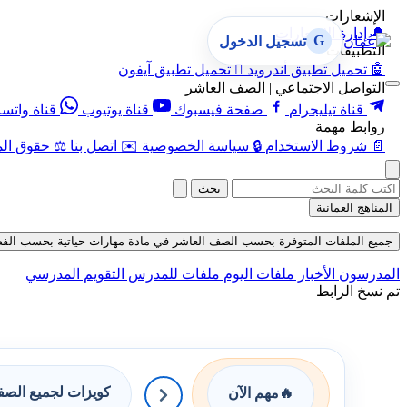
الإشعارات
🔔
إدارة الإشعارات
G
تسجيل الدخول
التطبيقات
🤖
تحميل تطبيق أندرويد

تحميل تطبيق آيفون
التواصل الاجتماعي | الصف العاشر
قناة تيليجرام
صفحة فيسبوك
قناة يوتيوب
قناة واتس
روابط مهمة
📄
شروط الاستخدام
🔒
سياسة الخصوصية
✉️
اتصل بنا
⚖️
حقوق الم
بحث
المناهج العمانية
جميع الملفات المتوفرة بحسب الصف العاشر في مادة مهارات حياتية بحسب الفصل الأول
المدرسون
الأخبار
ملفات اليوم
ملفات للمدرس
التقويم المدرسي
تم نسخ الرابط
كويزات لجميع الص
🔥
مهم الآن