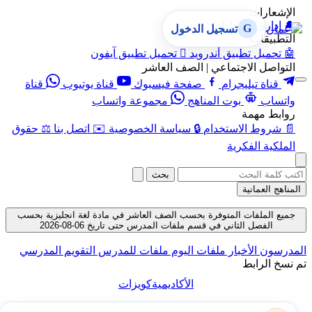
الإشعارات
🔔
إدارة الإشعارات
G
تسجيل الدخول
التطبيقات
🤖
تحميل تطبيق أندرويد

تحميل تطبيق آيفون
التواصل الاجتماعي | الصف العاشر
قناة تيليجرام
صفحة فيسبوك
قناة يوتيوب
قناة
واتساب
بوت المناهج
مجموعة واتساب
روابط مهمة
📄
شروط الاستخدام
🔒
سياسة الخصوصية
✉️
اتصل بنا
⚖️
حقوق
الملكية الفكرية
بحث
المناهج العمانية
جميع الملفات المتوفرة بحسب الصف العاشر في مادة لغة انجليزية بحسب
الفصل الثاني في قسم ملفات المدرس حتى تاريخ 06-08-2026
المدرسون
الأخبار
ملفات اليوم
ملفات للمدرس
التقويم المدرسي
تم نسخ الرابط
الأكاديمية
كويزات