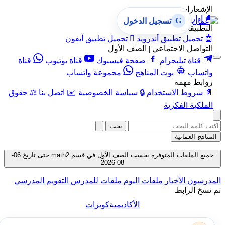
الإشعارات
🔔
إدارة الإشعارات
G
تسجيل الدخول
التطبيقات
🤖
تحميل تطبيق أندرويد

تحميل تطبيق آيفون
التواصل الاجتماعي | الصف الأول
قناة تيليجرام
صفحة فيسبوك
قناة يوتيوب
قناة
واتساب
بوت المناهج
مجموعة واتساب
روابط مهمة
📄
شروط الاستخدام
🔒
سياسة الخصوصية
✉️
اتصل بنا
⚖️
حقوق
الملكية الفكرية
بحث
المناهج العمانية
جميع الملفات المتوفرة بحسب الصف الأول في قسم math2 حتى تاريخ 06-
08-2026
المدرسون
الأخبار
ملفات اليوم
ملفات للمدرس
التقويم المدرسي
تم نسخ الرابط
الأكاديمية
كويزات