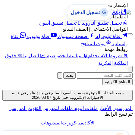
الإشعارات
🔔
إدارة الإشعارات
G
تسجيل الدخول
التطبيقات
🤖
تحميل تطبيق أندرويد

تحميل تطبيق آيفون
التواصل الاجتماعي | الصف السابع
قناة تيليجرام
صفحة فيسبوك
قناة يوتيوب
قناة
واتساب
بوت المناهج
روابط مهمة
📄
شروط الاستخدام
🔒
سياسة الخصوصية
✉️
اتصل بنا
⚖️
حقوق
الملكية الفكرية
بحث
المناهج الكويتية
جميع الملفات المتوفرة بحسب الصف السابع في مادة علوم في قسم
الاختبارات الإلكترونية حتى تاريخ 07-08-2026
المدرسون
الأخبار
ملفات اليوم
ملفات للمدرس
التقويم المدرسي
تم نسخ الرابط
الأكاديمية
كويزات
الفيديوهات